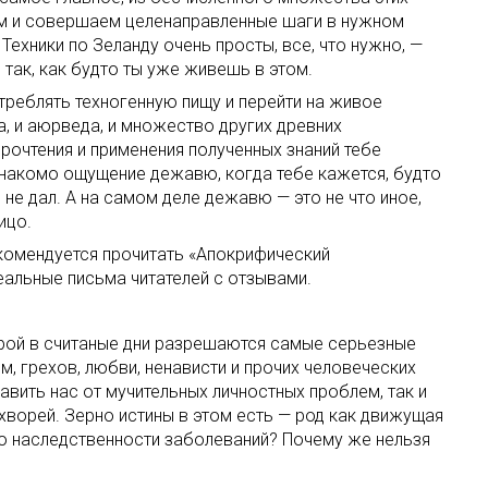
тим и совершаем целенаправленные шаги в нужном
ехники по Зеланду очень просты, все, что нужно, —
так, как будто ты уже живешь в этом.
треблять техногенную пищу и перейти на живое
га, и аюрведа, и множество других древних
прочтения и применения полученных знаний тебе
 знакомо ощущение дежавю, когда тебе кажется, будто
не дал. А на самом деле дежавю — это не что иное,
ицо.
екомендуется прочитать «Апокрифический
еальные письма читателей с отзывами.
орой в считаные дни разрешаются самые серьезные
м, грехов, любви, ненависти и прочих человеческих
ить нас от мучительных личностных проблем, так и
 хворей. Зерно истины в этом есть — род как движущая
ию наследственности заболеваний? Почему же нельзя