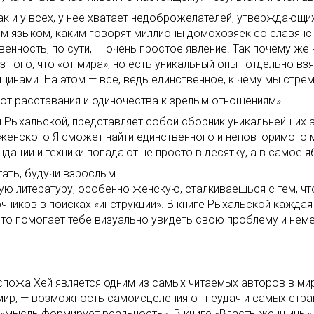
 и у всех, у нее хватает недоброжелателей, утверждающих,
 тем языком, каким говорят миллионы домохозяек со славя
енность, по сути, — очень простое явление. Так почему же
 того, что «от мира», но есть уникальный опыт отдельно вз
нами. На этом — все, ведь единственное, к чему мы стрем
 от расставания и одиночества к зрелым отношениям»
ы Рыхальской, представляет собой сборник уникальнейших 
 женского Я сможет найти единственного и неповторимого 
ации и техники попадают не просто в десятку, а в самое я
тать, будучи взрослым
ю литературу, особенно женскую, сталкиваешься с тем, что
ников в поисках «инструкции». В книге Рыхальской каждая
 что помогает тебе визуально увидеть свою проблему и нем
ожа Хей является одним из самых читаемых авторов в мире,
в мир, — возможность самоисцеления от неудач и самых ст
 «мысль формирует реальность». В книге «Власть женщины» 