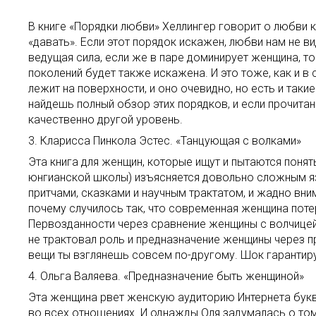
В книге «Порядки любви» Хеллингер говорит о любви 
«давать». Если этот порядок искажен, любви нам не 
ведущая сила, если же в паре доминирует женщина, то 
поколений будет также искажена. И это тоже, как и в 
лежит на поверхности, и оно очевидно, но есть и таки
найдешь полный обзор этих порядков, и если прочита
качественно другой уровень.
3. Кларисса Пинкола Эстес. «Танцующая с волками»
Эта книга для женщин, которые ищут и пытаются понять
юнгианской школы) изъясняется довольно сложным язы
притчами, сказками и научным трактатом, и жадно вним
почему случилось так, что современная женщина поте
Первозданности через сравнение женщины с волчицей —
не трактовал роль и предназначение женщины через пр
вещи ты взглянешь совсем по-другому. Шок гарантир
4. Ольга Валяева. «Предназначение быть женщиной»
Эта женщина рвет женскую аудиторию Интернета букв
во всех отношениях. И однажды Оля задумалась о том,