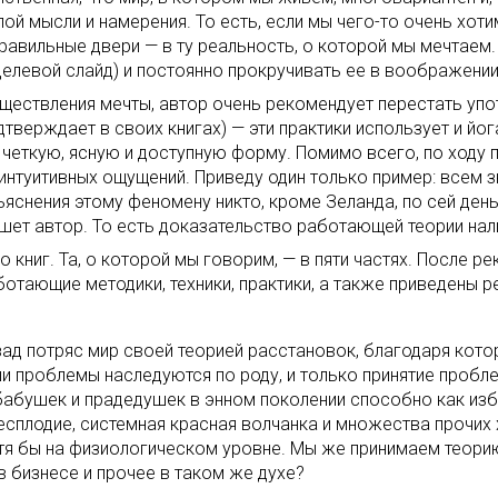
лой мысли и намерения. То есть, если мы чего-то очень хо
авильные двери — в ту реальность, о которой мы мечтаем. Т
елевой слайд) и постоянно прокручивать ее в воображении 
уществления мечты, автор очень рекомендует перестать упо
дтверждает в своих книгах) — эти практики использует и йо
 четкую, ясную и доступную форму. Помимо всего, по ходу 
 интуитивных ощущений. Приведу один только пример: всем
яснения этому феномену никто, кроме Зеланда, по сей день 
ишет автор. То есть доказательство работающей теории нал
книг. Та, о которой мы говорим, — в пяти частях. После р
тающие методики, техники, практики, а также приведены р
зад потряс мир своей теорией расстановок, благодаря кот
ши проблемы наследуются по роду, и только принятие пробле
бушек и прадедушек в энном поколении способно как избав
бесплодие, системная красная волчанка и множества прочих
хотя бы на физиологическом уровне. Мы же принимаем теор
в бизнесе и прочее в таком же духе?