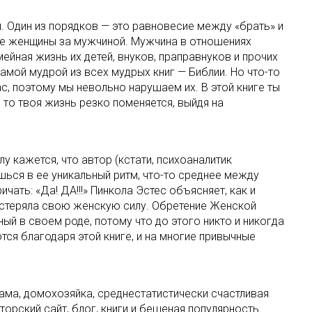
. Один из порядков — это равновесие между «брать» и
ние женщины за мужчиной. Мужчина в отношениях
ейная жизнь их детей, внуков, праправнуков и прочих
самой мудрой из всех мудрых книг — Библии. Но что-то
ас, поэтому мы невольно нарушаем их. В этой книге ты
то твоя жизнь резко поменяется, выйдя на
у кажется, что автор (кстати, психоаналитик
шься в ее уникальный ритм, что-то среднее между
ать: «Да! ДА!!!» Пинкола Эстес объясняет, как и
растеряла свою женскую силу. Обретение Женской
ый в своем роде, потому что до этого никто и никогда
тся благодаря этой книге, и на многие привычные
ама, домохозяйка, среднестатистически счастливая
орский сайт, блог, книги и бешеная популярность.