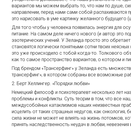
вариантов мы можем выбрать то, что нам по душе, си
направлении, перед нами сами собой распахиваются пр
это нарисовать в уме картинку желанного будущего (ц
Для того чтобы у человека появилась энергия для ос
питание. На самом деле ничего нового (и автор это по
эзотерических учений. У Зеланда просто это обретает
становятся логически понятными сотни твоих неясных
это уже происходило с тобой когда-то. Толкового объ
как то самое пространство вариантов, о котором и п
Под брендом «Трансерфинг» у Зеланда есть множество 
трансерфинг», в котором собраны все возможные рабо
2. Берт Хеллингер. «Порядки любви»
Немецкий философ и психотерапевт несколько лет на
проблемы и конфликты. Суть теории в том, что все на
междусобойных катаклизмов наших неизвестных праба
исцелить от таких страшных недугов, как онкология, 
сила жизни не может не влиять на жизнь потомков, 
принять наследственность неудач в любви, невезения 