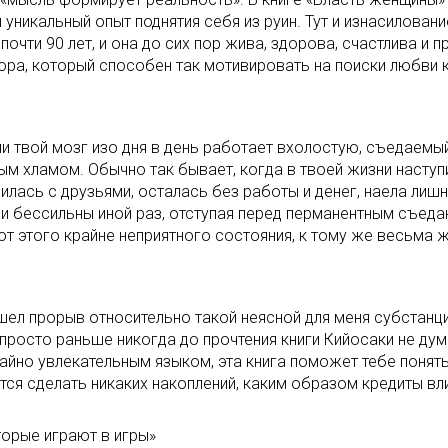
никальный опыт поднятия себя из руин. Тут и изнасиловани
 почти 90 лет, и она до сих пор жива, здорова, счастлива
ра, который способен так мотивировать на поиски любви к 
сли твой мозг изо дня в день работает вхолостую, съедаемы
м хламом. Обычно так бывает, когда в твоей жизни наступи
орилась с друзьями, осталась без работы и денег, наела ли
ии бессильны иной раз, отступая перед перманентным съеда
от этого крайне неприятного состояния, к тому же весьма
ел прорыв относительно такой неясной для меня субстанции,
сто раньше никогда до прочтения книги Кийосаки не думал
но увлекательным языком, эта книга поможет тебе понять, 
ется сделать никаких накоплений, каким образом кредиты в
торые играют в игры»