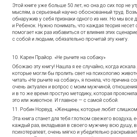
Этой книге уже больше 50 лет, но она до сих пор не 
мыслям, а серьезный научно обоснованный труд. Возм
обнаружив у себя признаки одного из них. Но мы все
и Ребенок. Нужно понимать, что каждая теория несет 
помогает как раз избавиться от влияния этих сценари
с собой и людьми, обязательно прочитай эту книгу.
10. Карен Прайор. «Не рычите на собаку»
Обожаю эту книгу! Нашла я ее случайно, когда искала
которые могли бы пролить свет на психологию животно
читать «Не рычите на собаку», я поняла, что причина
очень актуален и вопрос с моим мужчиной, отношения
и в то же время простую методику, которая прояснила 
это или животное. И главное — с самой собой.
11. Робин Норвуд. «Женщины, которые любят слишком
Эта книга станет для тебя глотком свежего воздуха, 
каждый раз, вкладывая в своего мужчину всю душу, в 
психотерапевт, очень мягко и убедительно раскрывает