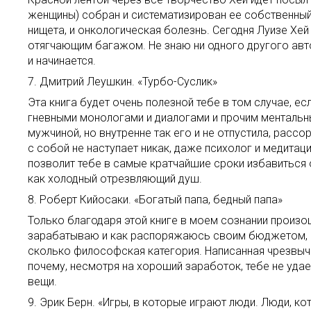
женщины) собран и систематизирован ее собственный у
нищета, и онкологическая болезнь. Сегодня Луизе Хей
отягчающим багажом. Не знаю ни одного другого авто
и начинается.
7. Дмитрий Леушкин. «Турбо-Суслик»
Эта книга будет очень полезной тебе в том случае, е
гневными монологами и диалогами и прочим ментальны
мужчиной, но внутренне так его и не отпустила, расс
с собой не наступает никак, даже психолог и медитац
позволит тебе в самые кратчайшие сроки избавиться 
как холодный отрезвляющий душ.
8. Роберт Кийосаки. «Богатый папа, бедный папа»
Только благодаря этой книге в моем сознании произош
зарабатываю и как распоряжаюсь своим бюджетом, про
сколько философская категория. Написанная чрезвычай
почему, несмотря на хороший заработок, тебе не уда
вещи.
9. Эрик Берн. «Игры, в которые играют люди. Люди, ко