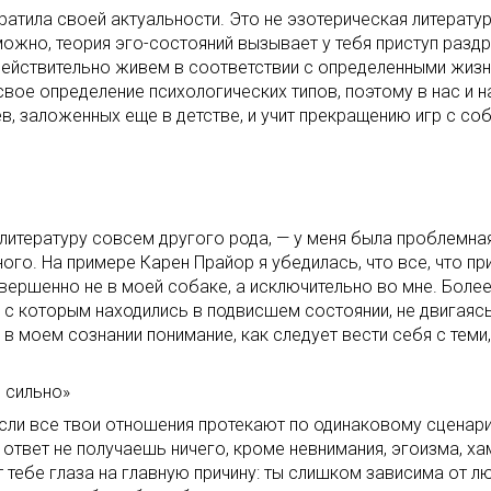
утратила своей актуальности. Это не эзотерическая литерат
ожно, теория эго-состояний вызывает у тебя приступ раздр
 действительно живем в соответствии с определенными жиз
свое определение психологических типов, поэтому в нас и 
ев, заложенных еще в детстве, и учит прекращению игр с с
 литературу совсем другого рода, — у меня была проблемная
го. На примере Карен Прайор я убедилась, что все, что пр
 совершенно не в моей собаке, а исключительно во мне. Бол
 с которым находились в подвисшем состоянии, не двигаясь
в моем сознании понимание, как следует вести себя с теми,
 сильно»
если все твои отношения протекают по одинаковому сценари
ответ не получаешь ничего, кроме невнимания, эгоизма, ха
 тебе глаза на главную причину: ты слишком зависима от л