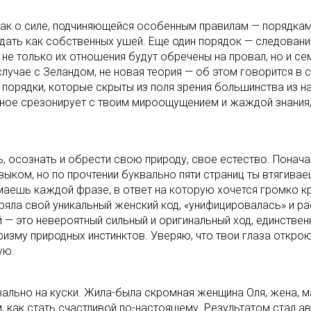
как о силе, подчиняющейся особенным правилам — порядкам
видать как собственных ушей. Еще один порядок — следова
не только их отношения будут обречены на провал, но и сем
случае с Зеландом, не новая теория — об этом говорится в 
е порядки, которые скрыты из поля зрения большинства из н
нное срезонирует с твоим мироощущением и жаждой знания, 
, осознать и обрести свою природу, свое естество. Поначал
ком, но по прочтении буквально пяти страниц ты втягивае
аешь каждой фразе, в ответ на которую хочется громко крич
ряла свой уникальный женский код, «унифицировалась» и 
 это невероятный сильный и оригинальный ход, единственн
изму природных инстинктов. Уверяю, что твои глаза открою
ую.
ально на куски. Жила-была скромная женщина Оля, жена, м
 как стать счастливой по-настоящему. Результатом стал авт