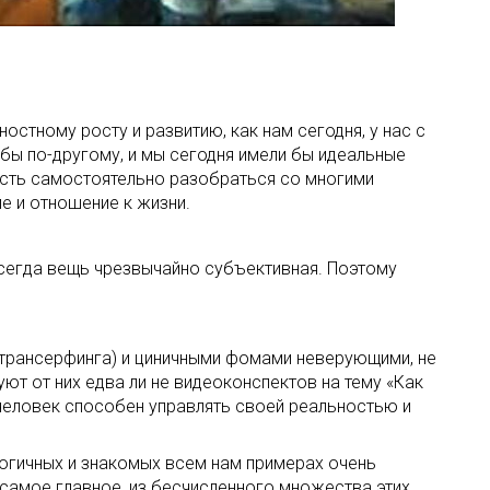
стному росту и развитию, как нам сегодня, у нас с
бы по-другому, и мы сегодня имели бы идеальные
ность самостоятельно разобраться со многими
е и отношение к жизни.
всегда вещь чрезвычайно субъективная. Поэтому
 трансерфинга) и циничными фомами неверующими, не
ют от них едва ли не видеоконспектов на тему «Как
 человек способен управлять своей реальностью и
 логичных и знакомых всем нам примерах очень
 самое главное, из бесчисленного множества этих