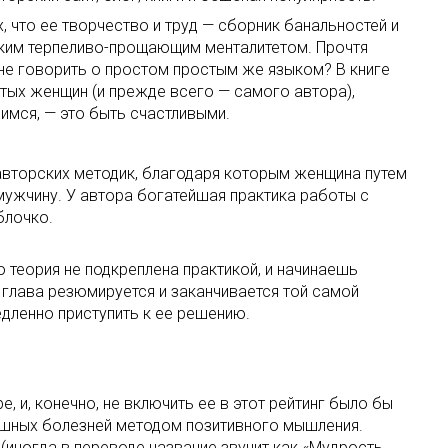
 что ее творчество и труд — сборник банальностей и
нским терпеливо-прощающим менталитетом. Прочтя
 не говорить о простом простым же языком? В книге
ятых женщин (и прежде всего — самого автора),
имся, — это быть счастливыми.
авторских методик, благодаря которым женщина путем
мужчину. У автора богатейшая практика работы с
блочко.
 теория не подкреплена практикой, и начинаешь
 глава резюмируется и заканчивается той самой
едленно приступить к ее решению.
 и, конечно, не включить ее в этот рейтинг было бы
рашных болезней методом позитивного мышления.
(иногда в переводе название звучит как «Мудрость