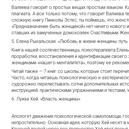
Валяева говорит о простых вещах простым языком. Как
плагиата. А все только потому, что говорит Валяева
сложную книгу Пинколы Эстес, ты поймешь, что женств
«Предназначение быть женщиной» нет ничего нового из
ставших из замученных домохозяек Счастливыми Женщи
5. Елена Рыхальская. «Любовь в жизни женщины: путь
Книга нашей соотечественницы, психотерапевта Елен
проработки, восстановления и идентификации своего
женщинами «нашего менталитета», поэтому ее рекоменд
Читай также — 7 книг со школы, которые стоит перечи
Часто, когда читаешь психологическую и эзотерическу
судорожно перелистывать сотни дополнительных источ
инструкцией: практическими упражнениями и тестами,
6. Луиза Хей. «Власть женщины»
Апологет движения психологической самопомощи, госп
непростительно. Основная идея, которую Хей несет 
Красной лентой через все творчество Хей идет посыл