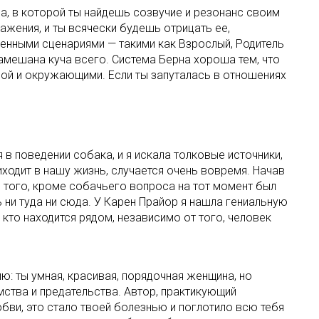
ура, в которой ты найдешь созвучие и резонанс своим
ажения, и ты всячески будешь отрицать ее,
ненными сценариями — такими как Взрослый, Родитель
намешана куча всего. Система Берна хороша тем, что
обой и окружающими. Если ты запуталась в отношениях
 в поведении собака, и я искала толковые источники,
иходит в нашу жизнь, случается очень вовремя. Начав
ее того, кроме собачьего вопроса на тот момент был
 ни туда ни сюда. У Карен Прайор я нашла гениальную
 кто находится рядом, независимо от того, человек
ю: ты умная, красивая, порядочная женщина, но
мства и предательства. Автор, практикующий
юбви, это стало твоей болезнью и поглотило всю тебя