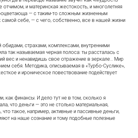
е отчимом, и материнская жестокость, и многолетняя
 и процветающа — с таким-то сложным жизненным
самой себе, — с чего, собственно, все в нашей жизни
й обидами, страхами, комплексами, внутренними
ла так называемая черная полоса: ты рассталась с
шний вес и ненавидишь свое отражение в зеркале… Мир
нием себя. Методика, описываемая в «Турбо-Суслике»,
 жесткое и ироническое повествование подействует
 как финансы. И дело тут не в том, сколько я
а, что деньги — это не столько материальная,
что такое, например, активные и пассивные деньги,
лияют на наше сознание и тому подобные полезные