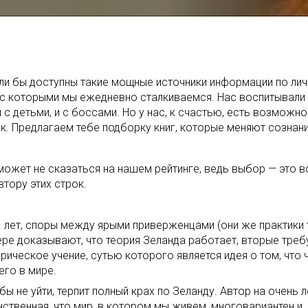
и бы доступны такие мощные источники информации по лично
 с которыми мы ежедневно сталкиваемся. Нас воспитывали 
 с детьми, и с боссами. Но у нас, к счастью, есть возмож
 Предлагаем тебе подборку книг, которые меняют сознани
может не сказаться на нашем рейтинге, ведь выбор — это 
тору этих строк.
1 лет, споры между ярыми приверженцами (они же практики
ре доказывают, что теория Зеланда работает, вторые требу
рическое учение, сутью которого является идея о том, что
его в мире.
ы не уйти, терпит полный крах по Зеланду. Автор на очень
ственная, что мир, в котором мы живем, многовариантен и,