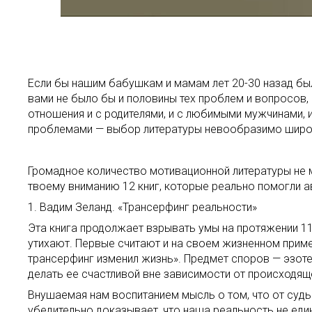
Если бы нашим бабушкам и мамам лет 20-30 назад был
вами не было бы и половины тех проблем и вопросов,
отношения и с родителями, и с любимыми мужчинами, и
проблемами — выбор литературы невообразимо широк.
Громадное количество мотивационной литературы не 
твоему вниманию 12 книг, которые реально помогли ав
1. Вадим Зеланд. «Трансерфинг реальности»
Эта книга продолжает взрывать умы на протяжении 1
утихают. Первые считают и на своем жизненном приме
трансерфинг изменил жизнь». Предмет споров — эзоте
делать ее счастливой вне зависимости от происходящ
Внушаемая нам воспитанием мысль о том, что от судьб
убедительно доказывает, что наша реальность не един