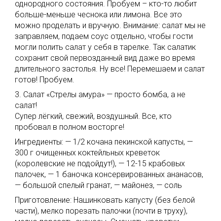
однородного состояния. Пробуем – кто-то любит
больше-меньше чеснока или лимона. Все это
можно проделать и вручную. Внимание: салат мы не
заправляем, подаем соус отдельно, чтобы гости
могли полить салат у себя в тарелке. Так салатик
сохранит свой первозданный вид даже во время
длительного застолья. Ну все! Перемешаем и салат
готов! Пробуем.
3. Салат «Стрелы амура» — просто бомба, а не
салат!
Супер лёгкий, свежий, воздушный. Все, кто
пробовал в полном восторге!
Ингредиенты: — 1/2 кочана пекинской капусты, —
300 г очищенных коктейльных креветок
(королевские не подойдут!), — 12-15 крабовых
палочек, — 1 баночка консервированных ананасов,
— большой спелый гранат, — майонез, — соль
Приготовление: Нашинковать капусту (без белой
части), мелко порезать палочки (почти в труху),