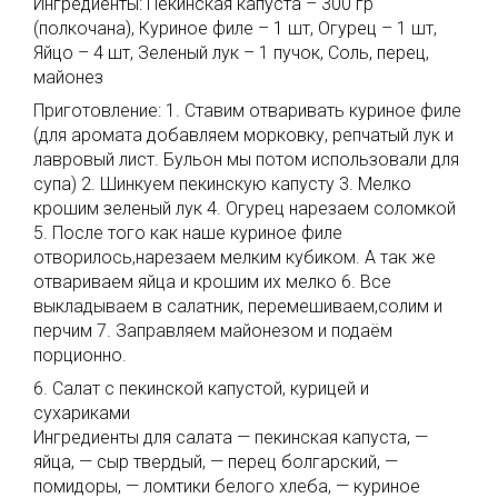
Ингредиенты: Пекинская капуста – 300 гр
(полкочана), Куриное филе – 1 шт, Огурец – 1 шт,
Яйцо – 4 шт, Зеленый лук – 1 пучок, Соль, перец,
майонез
Приготовление: 1. Ставим отваривать куриное филе
(для аромата добавляем морковку, репчатый лук и
лавровый лист. Бульон мы потом использовали для
супа) 2. Шинкуем пекинскую капусту 3. Мелко
крошим зеленый лук 4. Огурец нарезаем соломкой
5. После того как наше куриное филе
отворилось,нарезаем мелким кубиком. А так же
отвариваем яйца и крошим их мелко 6. Все
выкладываем в салатник, перемешиваем,солим и
перчим 7. Заправляем майонезом и подаём
порционно.
6. Салат с пекинской капустой, курицей и
сухариками
Ингредиенты для салата — пекинская капуста, —
яйца, — сыр твердый, — перец болгарский, —
помидоры, — ломтики белого хлеба, — куриное