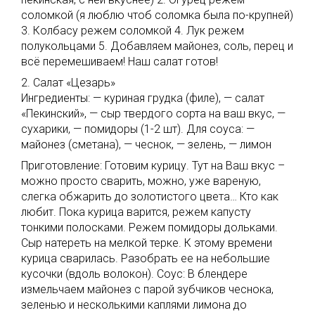
соломкой (я люблю чтоб соломка была по-крупней)
3. Колбасу режем соломкой 4. Лук режем
полукольцами 5. Добавляем майонез, соль, перец и
всё перемешиваем! Наш салат готов!
2. Салат «Цезарь»
Ингредиенты: — куриная грудка (филе), — салат
«Пекинский», — сыр твердого сорта на ваш вкус, —
сухарики, — помидоры (1-2 шт). Для соуса: —
майонез (сметана), — чеснок, — зелень, — лимон
Приготовление: Готовим курицу. Тут на Ваш вкус –
можно просто сварить, можно, уже вареную,
слегка обжарить до золотистого цвета… Кто как
любит. Пока курица варится, режем капусту
тонкими полосками. Режем помидоры дольками.
Сыр натереть на мелкой терке. К этому времени
курица сварилась. Разобрать ее на небольшие
кусочки (вдоль волокон). Соус: В блендере
измельчаем майонез с парой зубчиков чеснока,
зеленью и несколькими каплями лимона до