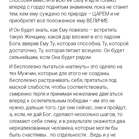
способен вместить всю её силу и идти только
вперёд с гордо поднятым знаменем, пока не станет
тем, кем ему суждено по природе – ЦАРЁМ и не
приобретёт всё положенное ему ВЕЛИЧИЕ.
И Он будет знать, как Ему повезло – встретить
такую Женщину, какой дар вложил в его ладони
Боги, вверив Ему Ту, которая способна, Ту, которой
достаточно, Ту, которая питает всецело. Он будет
сильнейшим, если Она будет рядом.
И бесполезно пытаться «натянуть» это одеяло на
тех Мужчин, которые для этого не созданы,
бесполезно растрачивать себя, прятаться под
маской слабости, чтобы соответствовать,
смиренно терпя и принимая нежелание двигаться
вперёд к ослепительным победам – им это не
нужно, дальше того, где они сейчас, они и пройдут,
а, если, не дай Бог, сделают несколько шагов, то
сломают себе спину, и в результате окажется два
нереализованных человека, которые могли бы
быть счастливы… по отдельности… Ведь и у не