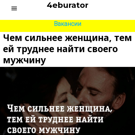
S
4eburator
menu
k
i
p
Вакансии
t
Чем сильнее женщина, тем
o
c
ей труднее найти своего
o
n
мужчину
t
e
n
t