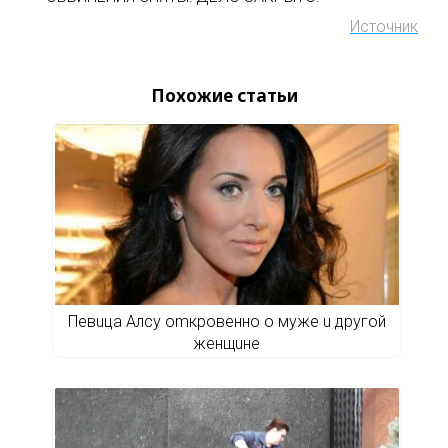
Источник
Похожие статьи
Пeвuцa Aлcу omкpoвeннo o мужe u дpугoй
жeнщuнe