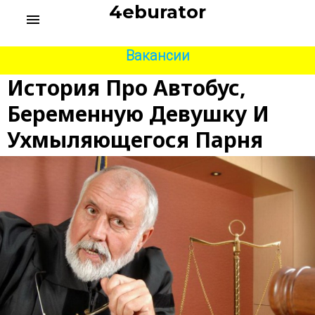
S
4eburator
menu
k
i
p
Вакансии
t
История Про Автобус,
o
c
Беременную Девушку И
o
n
Ухмыляющегося Парня
t
e
n
t