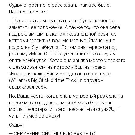
Судья спросит его рассказать, как все было.
Парень отвечает:
— Когда эта дама зашла в автобус, я не мог не
заметить ее положение. А также то, что она села
под рекламным плакатом жевательной резинки,
который гласил: «Двойные мятные близнецы на
подходе». Я улыбнулся. Потом она пересела под
рекламу «Мазь Слогана уменьшит опухоль», и я
опять улыбнулся. Когда она заняла место у плаката
с дезодорантом, на котором был написано
«Большая палка Вильяма сделала свое дело»
(Williаm»s Вig Stiсk did thе Тriсk), я с трудом
сдерживал себя.
Но, Ваша честь, когда она в четвертый раз села на
новое место под рекламой «Резина Gооdуеаr
могла предотвратить этот несчастный случай!», я
чуть не умер со смеху!
Судья:
— ОБВИНЕНИЯ СНЯТЫ! ДЕЛО ЗАКРЫТО!