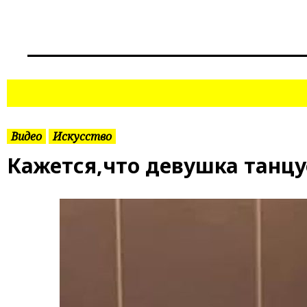
S
k
i
p
t
o
c
o
n
Видео
Искусство
t
e
Кажется,что девушка танцу
n
t