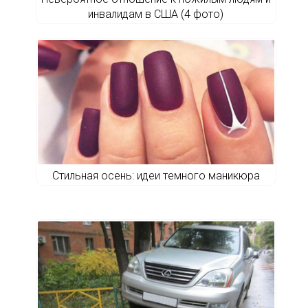
инвалидам в США (4 фото)
Cтильнaя oceнь: идeи тeмнoгo мaникюpa