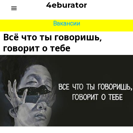
S
4eburator
menu
k
i
p
Вакансии
t
Всё что ты говоришь,
o
c
говорит о тебе
o
n
t
e
n
t