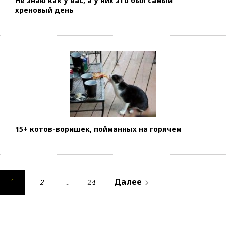
Не знаю как у вас, а у них это был самый
хреновый день
15+ котов-воришек, пойманных на горячем
Н
Далее
2
24
navigate_next
1
…
а
в